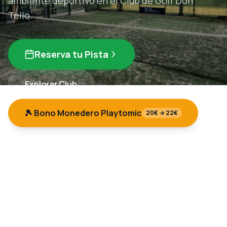
ambiente deportivo en el Club de Golf Don
Tello.
Reserva tu Pista
Explorar Club
🎾 Bono Monedero Playtomic
20€ → 22€
5
1
25+
Pistas de Pádel
Pista de Tenis
Años de experiencia
500+
Jugadores activos