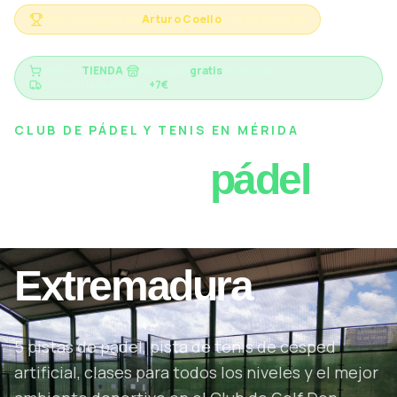
Club formador de
Arturo Coello
, nº 1 del mundo
Visita la
TIENDA
:
Recogida
gratis
en el club.
Envíos a la península
+7€
CLUB DE PÁDEL Y TENIS EN MÉRIDA
Tu club de
pádel
en
el corazón de
Extremadura
5 pistas de pádel, pista de tenis de césped
artificial, clases para todos los niveles y el mejor